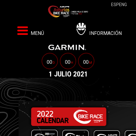
ESP
ENG
MENÚ
INFORMACIÓN
00
00
00
D
H
M
1 JULIO 2021