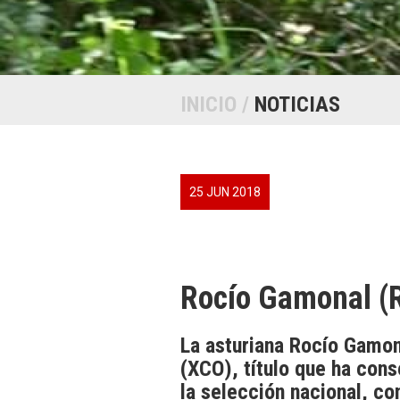
INICIO
/
NOTICIAS
25 JUN 2018
Rocío Gamonal 
La asturiana Rocío Gamon
(XCO), título que ha con
la selección nacional, c