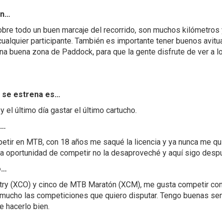
ón…
obre todo un buen marcaje del recorrido, son muchos kilómetros 
 cualquier participante. También es importante tener buenos avit
na buena zona de Paddock, para que la gente disfrute de ver a lo
 se estrena es…
 el último día gastar el último cartucho.
e…
tir en MTB, con 18 años me saqué la licencia y ya nunca me quit
e la oportunidad de competir no la desaproveché y aquí sigo des
do…
ry (XCO) y cinco de MTB Maratón (XCM), me gusta competir con
o mucho las competiciones que quiero disputar. Tengo buenas s
e hacerlo bien.