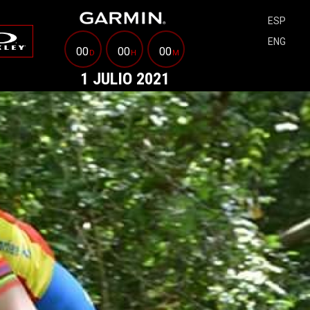
ESP
ENG
00
00
00
D
H
M
1 JULIO 2021