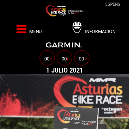
ESP
ENG
MENÚ
INFORMACIÓN
00
00
00
D
H
M
1 JULIO 2021